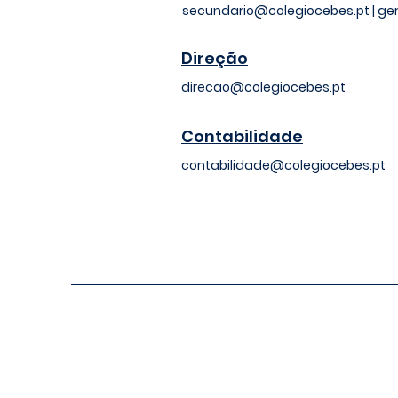
secundario@colegiocebes.pt
|
ge
Direção
direcao@colegiocebes.pt
Contabilidade
contabilidade@colegiocebes.pt