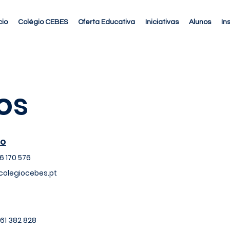
cio
Colégio CEBES
Oferta Educativa
Iniciativas
Alunos
In
os
co
26 170 576
olegiocebes.pt
 961 382 828