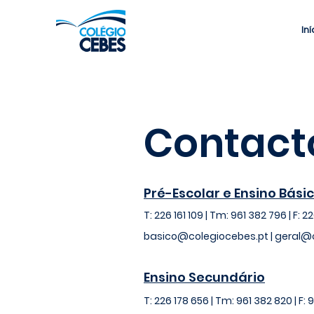
Iní
Contact
Pré-Escolar e Ensino Bási
T: 226 161 109 | Tm: 961 382 796 | F: 2
basico@colegiocebes.pt
|
geral@c
Ensino Secundário
T: 226 178 656 | Tm: 961 382 820 | F: