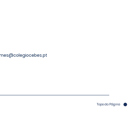
ames
@colegiocebes.pt
Topo da Página