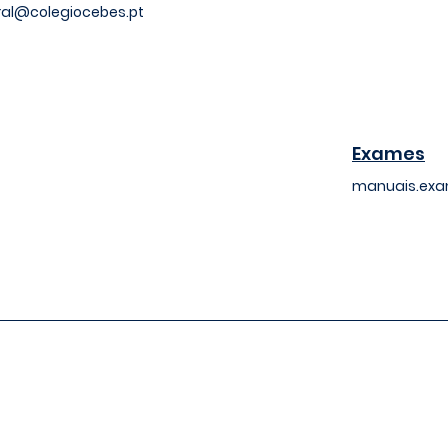
ral@colegiocebes.pt
Exames
manuais.ex