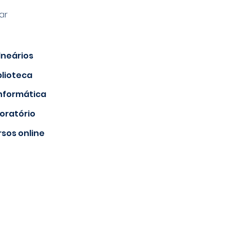
ar
lneários
blioteca
informática
oratório
sos online