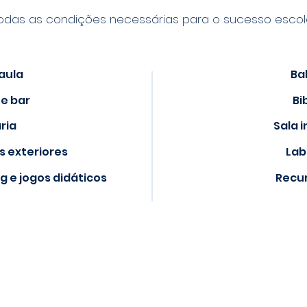
odas as condições necessárias para o sucesso escol
aula
Ba
 e bar
Bi
ria
Sala 
s exteriores
Lab
g e jogos didáticos
Recur