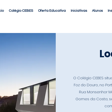
cio
Colégio CEBES
Oferta Educativa
Iniciativas
Alunos
In
Lo
O Colégio CEBES situ
Foz do Douro, no Por
Rua Monsenhor Ma
Gomes da Costa, s
com