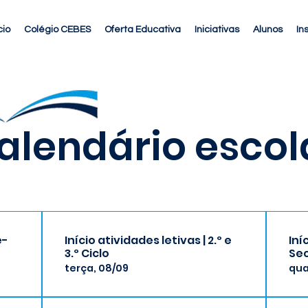
cio
Colégio CEBES
Oferta Educativa
Iniciativas
Alunos
In
alendário escol
é-
Início atividades letivas | 2.º e
Iní
3.º Ciclo
Se
terça, 08/09
qua