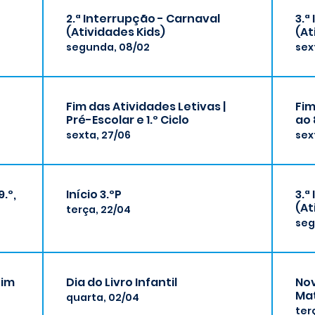
2.ª Interrupção - Carnaval
3.ª
(Atividades Kids)
(At
segunda, 08/02
sex
Fim das Atividades Letivas |
Fim
Pré-Escolar e 1.º Ciclo
ao 
sexta, 27/06
sex
.º,
Início 3.ºP
3.ª
(At
terça, 22/04
seg
Fim
Dia do Livro Infantil
Nov
Ma
quarta, 02/04
ter