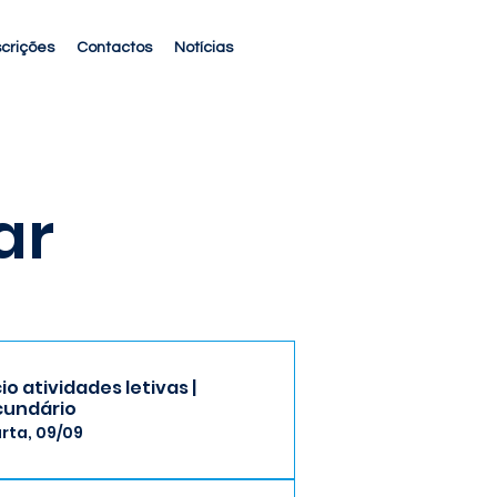
scrições
Contactos
Notícias
ar
cio atividades letivas |
cundário
rta, 09/09