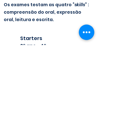
Os exames testam as quatro ”
skills
” :
compreensão do oral, expressão
oral, leitura e escrita.
Starters
2º ano - 4º
ano
Mover
s
5º ano
Flyer
s
6º
ano