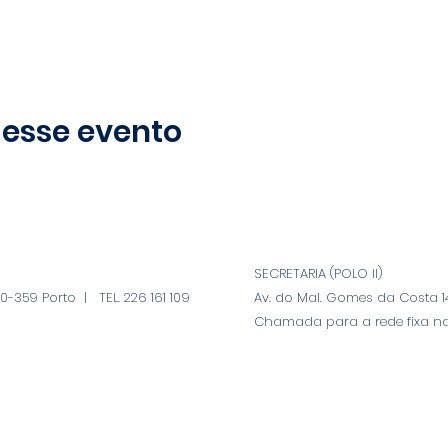
 esse evento
SECRETARIA (POLO II)
-359 Porto | TEL. 226 161 109
Av. do Mal. Gomes da Costa 14
Chamada para a rede fixa na