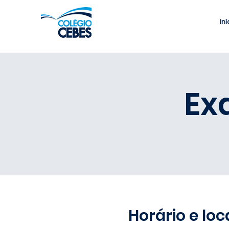
Iní
Ex
Horário e loc