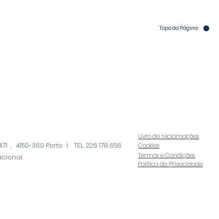
Topo da Página
Livro de reclamações
71 , 4150-360 Porto | TEL. 226 178 656
Cookies
Termos e Condições
cional.
Política de Privacidade