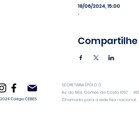
19/06/2024, 15:00
.
Compartilhe
SECRETARIA (POLO I)
Av. do Mal. Gomes da Costa 1057 , 4150
2024 Colégio CEBES
Chamada para a rede fixa nacional.