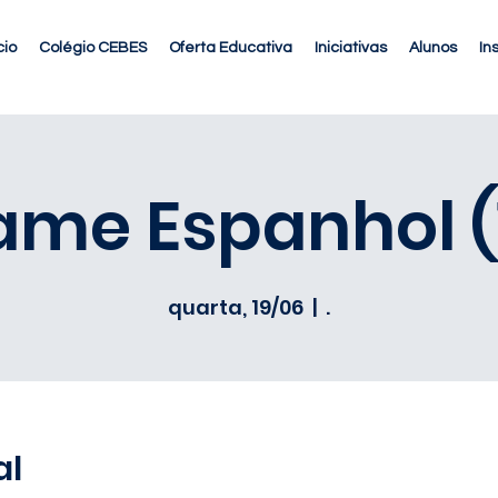
cio
Colégio CEBES
Oferta Educativa
Iniciativas
Alunos
In
ame Espanhol (1
quarta, 19/06
  |  
.
al