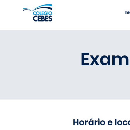
Iní
Exame
Horário e loc