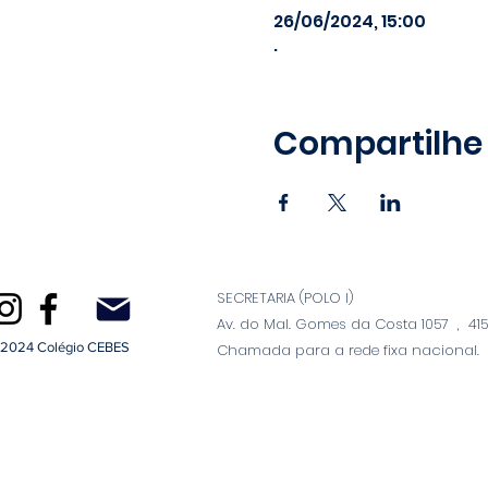
26/06/2024, 15:00
.
Compartilhe
SECRETARIA (POLO I)
Av. do Mal. Gomes da Costa 1057 , 4150
2024 Colégio CEBES
Chamada para a rede fixa nacional.