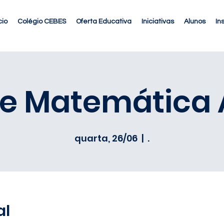
cio
Colégio CEBES
Oferta Educativa
Iniciativas
Alunos
In
 Matemática A
quarta, 26/06
  |  
.
al