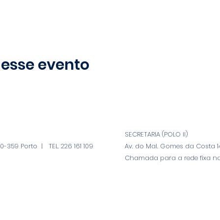
 esse evento
SECRETARIA (POLO II)
-359 Porto | TEL. 226 161 109
Av. do Mal. Gomes da Costa 14
Chamada para a rede fixa na