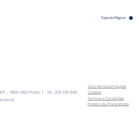
Topo da Página
Livro de reclamações
71 , 4150-360 Porto | TEL. 226 178 656
Cookies
Termos e Condições
cional.
Política de Privacidade