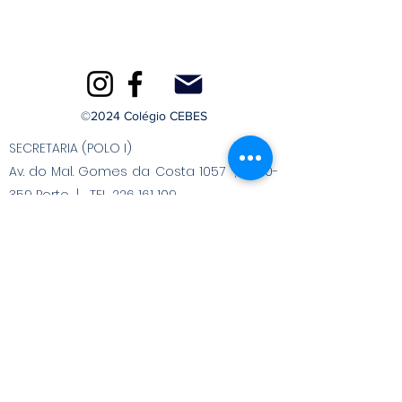
©2024 Colégio CEBES
SECRETARIA (POLO I)
Av. do Mal. Gomes da Costa 1057 , 4150-
359 Porto | TEL. 226 161 109
Chamada para a rede fixa nacional.
SECRETARIA (POLO II)
Av. do Mal. Gomes da Costa 1471 , 4150-
360 Porto | TEL. 226 178 656
Chamada para a rede fixa nacional.
Livro de reclamações
Cookies
Termos e Condições