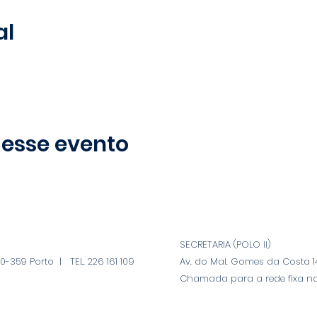
al
 esse evento
SECRETARIA (POLO II)
-359 Porto | TEL. 226 161 109
Av. do Mal. Gomes da Costa 14
Chamada para a rede fixa na