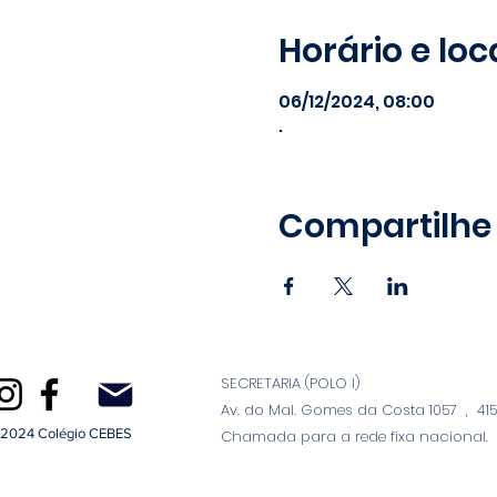
Horário e loc
06/12/2024, 08:00
.
Compartilhe
SECRETARIA (POLO I)
Av. do Mal. Gomes da Costa 1057 , 4150
2024 Colégio CEBES
Chamada para a rede fixa nacional.