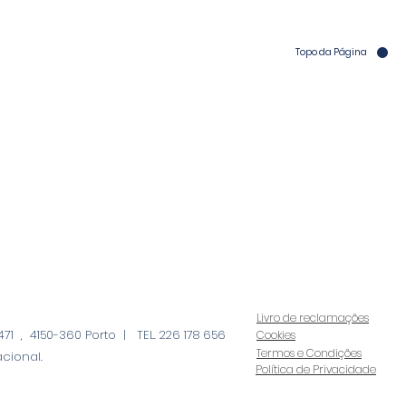
Topo da Página
Livro de reclamações
71 , 4150-360 Porto | TEL. 226 178 656
Cookies
Termos e Condições
cional.
Política de Privacidade