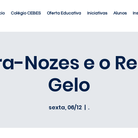
cio
Colégio CEBES
Oferta Educativa
Iniciativas
Alunos
In
a-Nozes e o Re
Gelo
sexta, 06/12
  |  
.