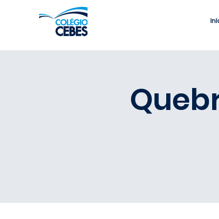
Iní
Quebr