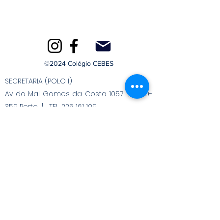
©2024 Colégio CEBES
SECRETARIA (POLO I)
Av. do Mal. Gomes da Costa 1057 , 4150-
359 Porto | TEL. 226 161 109
Chamada para a rede fixa nacional.
SECRETARIA (POLO II)
Av. do Mal. Gomes da Costa 1471 , 4150-
360 Porto | TEL. 226 178 656
Chamada para a rede fixa nacional.
Livro de reclamações
Cookies
Termos e Condições