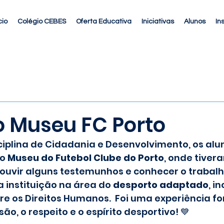
cio
Colégio CEBES
Oferta Educativa
Iniciativas
Alunos
In
o Museu FC Porto
iplina de Cidadania e Desenvolvimento, os aluno
o 
Museu do Futebol Clube do Porto
, onde tiver
ouvir alguns testemunhos e conhecer o trabalh
 instituição na área do 
desporto adaptado
, i
re os Direitos Humanos.  Foi uma experiência f
ão, o respeito e o espírito desportivo! 💙