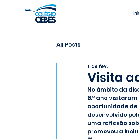
Iní
All Posts
11 de fev.
Visita a
No âmbito da disc
6.º ano visitaram 
oportunidade de 
desenvolvido pela
uma reflexão sob
promoveu a inclus