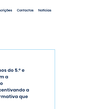
scrições
Contactos
Notícias
s do 5.º e 
am a 
o 
ncentivando a 
ormativa que 