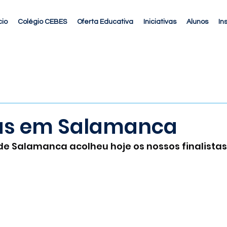
cio
Colégio CEBES
Oferta Educativa
Iniciativas
Alunos
In
tas em Salamanca
de Salamanca acolheu hoje os nossos finalistas